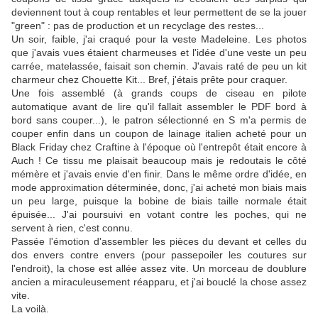
deviennent tout à coup rentables et leur permettent de se la jouer
"green" : pas de production et un recyclage des restes...
Un soir, faible, j'ai craqué pour la veste Madeleine. Les photos
que j'avais vues étaient charmeuses et l'idée d'une veste un peu
carrée, matelassée, faisait son chemin. J'avais raté de peu un kit
charmeur chez Chouette Kit... Bref, j'étais prête pour craquer.
Une fois assemblé (à grands coups de ciseau en pilote
automatique avant de lire qu'il fallait assembler le PDF bord à
bord sans couper...), le patron sélectionné en S m'a permis de
couper enfin dans un coupon de lainage italien acheté pour un
Black Friday chez Craftine à l'époque où l'entrepôt était encore à
Auch ! Ce tissu me plaisait beaucoup mais je redoutais le côté
mémère et j'avais envie d'en finir. Dans le même ordre d'idée, en
mode approximation déterminée, donc, j'ai acheté mon biais mais
un peu large, puisque la bobine de biais taille normale était
épuisée... J'ai poursuivi en votant contre les poches, qui ne
servent à rien, c'est connu.
Passée l'émotion d'assembler les pièces du devant et celles du
dos envers contre envers (pour passepoiler les coutures sur
l'endroit), la chose est allée assez vite. Un morceau de doublure
ancien a miraculeusement réapparu, et j'ai bouclé la chose assez
vite.
La voilà.