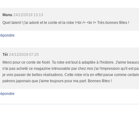
Manu
24/12/2019 13:13
Quel talent ! j'ai adoré et le conte et la robe !<br /> <br /> Très bonnes fêtes !
épondre
Téï
24/12/2019 07:25
Merci pour ce conte de Noël. Ta robe est tout à adaptée à l'histoire. J'aime beauc
n'ai pas acheté ce magazine introuvable par chez moi j'ai l'impression qu'il est p
je vois passer de belles réalisations. Cette robe m'a en effet parue comme certai
patrons japonais que j'aime toujours pour ma part. Bonnes fêtes !
épondre