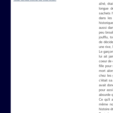
aîné, étai
longue d
sachets h
dans les 
historiqu
aussi dan
peu broui
joufflu, 
de décide
une rixe, 
Le garçon 
lui ait j
coeur de c
fille pou
mort alor
chez les 
c'était s
avait don
pour assi
absurde qu
Ce qu'il
même nou
histoire é