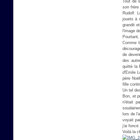
Tout de s
son frère
Rudolf. L
jouets à 
grandit e
l'image de
Pourtant,
Comme be
décourage
de deveni
des autre
quitté la
d'Emile Lo
père Noël
fille con
Un tel de
Bon, et p
n'était p
soudainem
lors de l
voyait pa
j'ai foncé.
Voilà la c