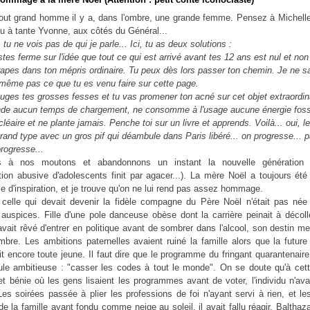
tout grand homme il y a, dans l'ombre, une grande femme. Pensez à Michelle
u à tante Yvonne, aux côtés du Général...
tu ne vois pas de qui je parle... Ici, tu as deux solutions :
estes ferme sur l'idée que tout ce qui est arrivé avant tes 12 ans est nul et no
drapes dans ton mépris ordinaire. Tu peux dès lors passer ton chemin. Je ne s
s même pas ce que tu es venu faire sur cette page.
ouges tes grosses fesses et tu vas promener ton acné sur cet objet extraordin
de aucun temps de chargement, ne consomme à l'usage aucune énergie fossi
éaire et ne plante jamais. Penche toi sur un livre et apprends. Voilà... oui, l
grand type avec un gros pif qui déambule dans Paris libéré... on progresse... p
rogresse...
 à nos moutons et abandonnons un instant la nouvelle génération (o
tion abusive d'adolescents finit par agacer...). La mère Noël a toujours ét
e d'inspiration, et je trouve qu'on ne lui rend pas assez hommage.
 celle qui devait devenir la fidèle compagne du Père Noël n'était pas née
 auspices. Fille d'une pole danceuse obèse dont la carrière peinait à décoll
avait rêvé d'entrer en politique avant de sombrer dans l'alcool, son destin m
mbre. Les ambitions paternelles avaient ruiné la famille alors que la futu
it encore toute jeune. Il faut dire que le programme du fringant quarantenaire
ule ambitieuse : "casser les codes à tout le monde". On se doute qu'à cet
 et bénie où les gens lisaient les programmes avant de voter, l'individu n'av
es soirées passée à plier les professions de foi n'ayant servi à rien, et l
de la famille ayant fondu comme neige au soleil, il avait fallu réagir. Balthazar