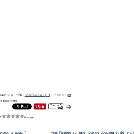
audette à 05:26 -
Commentaires [
…
]
- Permalien [
#
]
re fibre mood
 ?
0 vote
Graou Graou..."
Finir l'année sur une note de douceur et de feig