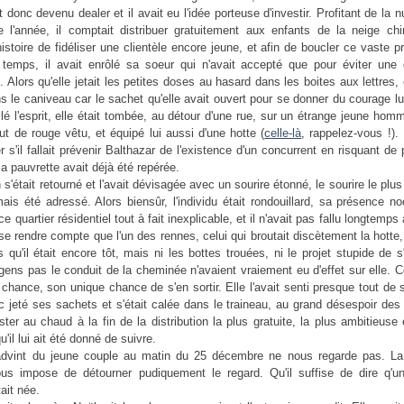
t donc devenu dealer et il avait eu l'idée porteuse d'investir. Profitant de la nu
e l'année, il comptait distribuer gratuitement aux enfants de la neige ch
istoire de fidéliser une clientèle encore jeune, et afin de boucler ce vaste
temps, il avait enrôlé sa soeur qui n'avait accepté que pour éviter une d
e. Alors qu'elle jetait les petites doses au hasard dans les boites aux lettres,
s le caniveau car le sachet qu'elle avait ouvert pour se donner du courage lu
llé l'esprit, elle était tombée, au détour d'une rue, sur un étrange jeune hom
tout de rouge vêtu, et équipé lui aussi d'une hotte (
celle-là
, rappelez-vous !)
r s'il fallait prévenir Balthazar de l'existence d'un concurrent en risquant de
la pauvrette avait déjà été repérée.
s'était retourné et l'avait dévisagée avec un sourire étonné, le sourire le plus 
amais été adressé. Alors biensûr, l'individu était rondouillard, sa présence n
e quartier résidentiel tout à fait inexplicable, et il n'avait pas fallu longtemps 
r se rendre compte que l'un des rennes, celui qui broutait discètement la hotte, 
s qu'il était encore tôt, mais ni les bottes trouées, ni le projet stupide de s'
gens pas le conduit de la cheminée n'avaient vraiement eu d'effet sur elle. C
a chance, son unique chance de s'en sortir. Elle l'avait senti presque tout de s
c jeté ses sachets et s'était calée dans le traineau, au grand désespoir des
ster au chaud à la fin de la distribution la plus gratuite, la plus ambitieuse 
'il lui ait été donné de suivre.
 advint du jeune couple au matin du 25 décembre ne nous regarde pas. L
s impose de détourner pudiquement le regard. Qu'il suffise de dire q'u
tait née.