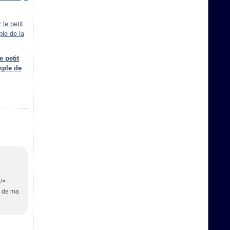
e petit
mple de
 />
ns de ma