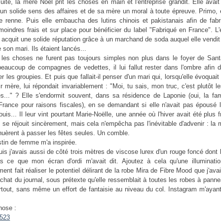
uite, la mère Noël prit les choses en main et l'entreprise grandit. Elle avait
 un solide sens des affaires et de sa mère un moral à toute épreuve. Primo, 
e renne. Puis elle embaucha des lutins chinois et pakistanais afin de fabr
moindres frais et sur place pour bénéficier du label "Fabriqué en France". L'
t acquit une solide réputation grâce à un marchand de soda auquel elle vendit
 son mari. Ils étaient lancés...
 les choses ne furent pas toujours simples non plus dans le foyer de Sant
aucoup de compagnes de vedettes, il lui fallut rester dans l'ombre afin 
r les groupies. Et puis que fallait-il penser d'un mari qui, lorsqu'elle évoquait
r mère, lui répondait invariablement : "Moi, tu sais, mon truc, c'est plutôt l
s..." ? Elle s'endormit souvent, dans sa résidence de Laponie (oui, la fam
 France pour raisons fiscales), en se demandant si elle n'avait pas épousé
uis... Il leur vint pourtant Marie-Noëlle, une année où l'hiver avait été plus fr
 se réjouit sincèrement, mais cela n'empêcha pas l'inévitable d'advenir : la 
tinuèrent à passer les fêtes seules. Un comble.
stin de femme m'a inspirée.
uis j'avais aussi de côté trois mètres de viscose lurex d'un rouge foncé dont 
as ce que mon écran d'ordi m'avait dit. Ajoutez à cela qu'une illuminatio
ent fait réaliser le potentiel délirant de la robe Mira de Fibre Mood que j'ava
'achat du journal, sous prétexte qu'elle ressemblait à toutes les robes à pann
rtout, sans même un effort de fantaisie au niveau du col. Instagram m'ayant
hose :