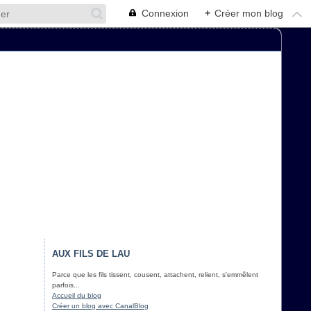
Connexion
+
Créer mon blog
AUX FILS DE LAU
Parce que les fils tissent, cousent, attachent, relient, s'emmêlent
parfois...
Accueil du blog
Créer un blog avec CanalBlog