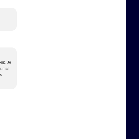
oup. Je
as mal
ns