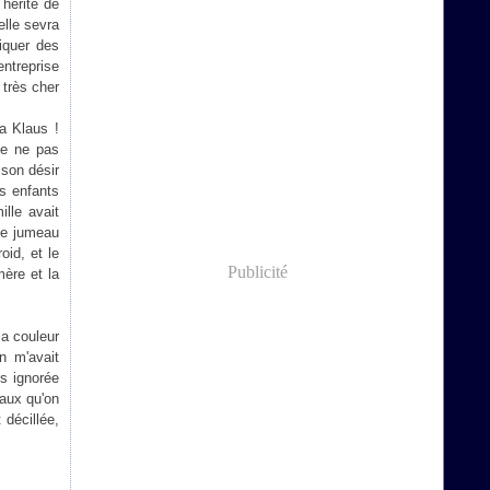
 hérité de
elle sevra
iquer des
entreprise
 très cher
a Klaus !
de ne pas
 son désir
es enfants
ille avait
 le jumeau
oid, et le
Publicité
mère et la
la couleur
n m'avait
is ignorée
eaux qu'on
 décillée,