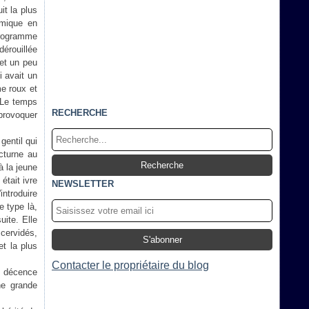
it la plus
imique en
 programme
érouillée
 et un peu
i avait un
me roux et
. Le temps
RECHERCHE
 provoquer
gentil qui
octurne au
à la jeune
était ivre
NEWSLETTER
introduire
e type là,
uite. Elle
 cervidés,
et la plus
Contacter le propriétaire du blog
a décence
ne grande