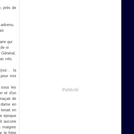
, près de
n advenu,
ais
aire qui
le ni
e Général,
as vite,
ui... la
é pour moi
 sous les
Publicité
er et d'un
enaçait de
re dame en
 tenait en
te époque
ait aucune
es maigres
, le frère