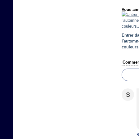
Vous aim
Entrer d
l'automn
couleurs.
Comment
S
R