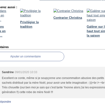
erez aussi :
Contrarier Christina
Privilégier la
ans
tradition
Galérer sur l
e en
haut tout si
..
la saison
aires
Ajouter un commentaire
Sandrine
09/01/2020 10:33
Excellent ce conte, même si je soupçonne une consommation abusive des petits
sachets distribué par la mère Noël, pour avoir une telle imagination :-)))<br /> <br
Très chouette (oui ben moi je sais qui c'est tante Yvonne alors j'ai les expressio
génération !!) cette robe de mère Noël !!!
épondre