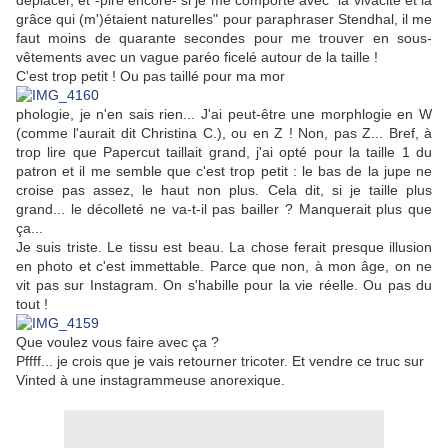
déplacer, et -pire encore- si je me comporte avec "la vivacité et la
grâce qui (m')étaient naturelles" pour paraphraser Stendhal, il me
faut moins de quarante secondes pour me trouver en sous-
vêtements avec un vague paréo ficelé autour de la taille !
C'est trop petit ! Ou pas taillé pour ma mor
phologie, je n'en sais rien... J'ai peut-être une morphlogie en W
(comme l'aurait dit Christina C.), ou en Z ! Non, pas Z... Bref, à
trop lire que Papercut taillait grand, j'ai opté pour la taille 1 du
patron et il me semble que c'est trop petit : le bas de la jupe ne
croise pas assez, le haut non plus. Cela dit, si je taille plus
grand... le décolleté ne va-t-il pas bailler ? Manquerait plus que
ça...
Je suis triste. Le tissu est beau. La chose ferait presque illusion
en photo et c'est immettable. Parce que non, à mon âge, on ne
vit pas sur Instagram. On s'habille pour la vie réelle. Ou pas du
tout !
Que voulez vous faire avec ça ?
Pffff... je crois que je vais retourner tricoter. Et vendre ce truc sur
Vinted à une instagrammeuse anorexique.