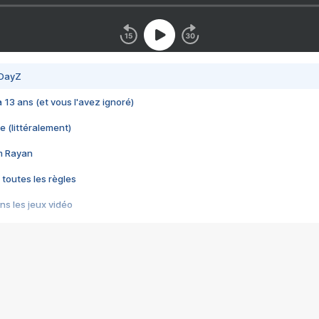
 DayZ
 a 13 ans (et vous l'avez ignoré)
e (littéralement)
im Rayan
 toutes les règles
s les jeux vidéo
us choquant de Rockstar ? - Le scandale BULLY
e plus moche de Steam
du RÊVE tourne au CAUCHEMAR
pendant 8 heures