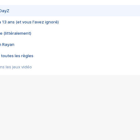
 DayZ
 a 13 ans (et vous l'avez ignoré)
e (littéralement)
im Rayan
 toutes les règles
s les jeux vidéo
us choquant de Rockstar ? - Le scandale BULLY
e plus moche de Steam
du RÊVE tourne au CAUCHEMAR
pendant 8 heures
it… à tort
umiliés par un jeu vidéo