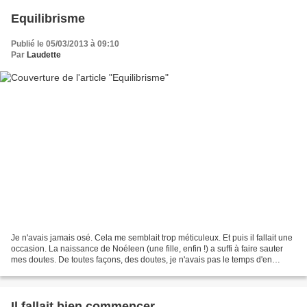
Equilibrisme
Publié le 05/03/2013 à 09:10
Par
Laudette
Je n'avais jamais osé. Cela me semblait trop méticuleux. Et puis il fallait une
occasion. La naissance de Noéleen (une fille, enfin !) a suffi à faire sauter
mes doutes. De toutes façons, des doutes, je n'avais pas le temps d'en
avoir... Les vacances...
Il fallait bien commencer...