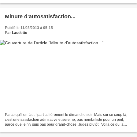
en tee-shirt qui hululent sur l'aire...
Minute d'autosatisfaction...
Publié le 11/03/2013 à 05:15
Par
Laudette
Parce qu'il en faut ! particulièrement le dimanche soir. Mais sur ce coup là,
c'est une satisfaction admirative et sereine, pas nombriliste pour un poil,
parce que je n'y suis pas pour grand-chose. Jugez plutôt : Voilà ce qui a
trouvé sa place sur l'un...