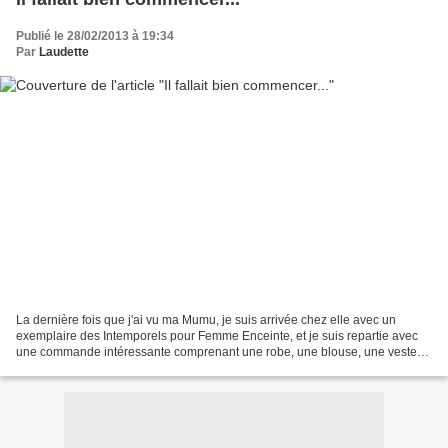
Publié le 28/02/2013 à 19:34
Par
Laudette
La dernière fois que j'ai vu ma Mumu, je suis arrivée chez elle avec un
exemplaire des Intemporels pour Femme Enceinte, et je suis repartie avec
une commande intéressante comprenant une robe, une blouse, une veste
kimono, deux ou trois autres bricoles......