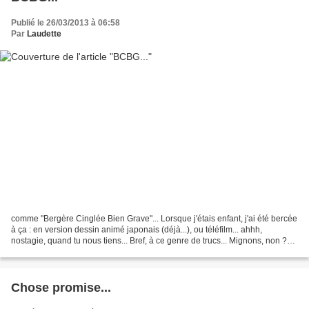
Publié le 26/03/2013 à 06:58
Par
Laudette
comme "Bergère Cinglée Bien Grave"... Lorsque j'étais enfant, j'ai été bercée
à ça : en version dessin animé japonais (déjà...), ou téléfilm... ahhh,
nostagie, quand tu nous tiens... Bref, à ce genre de trucs... Mignons, non ?
On en mangerait, si l'on...
Chose promise...