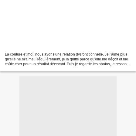
La couture et moi, nous avons une relation dysfonctionnelle. Je l'aime plus
qu'elle ne m'aime. Régulièrement, je la quitte parce qu'elle me déçoit et me
coûte cher pour un résultat décevant. Puis je regarde les photos, je ressasse
les souvenirs, et je...