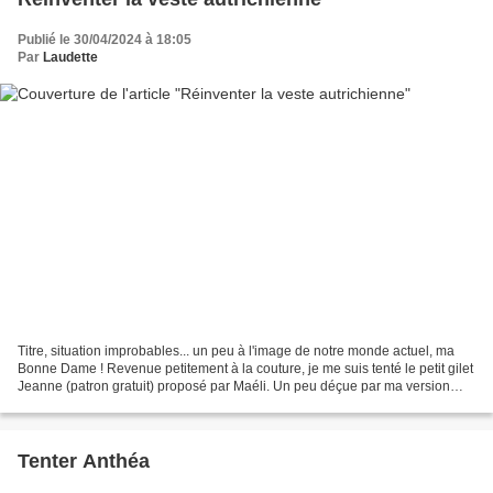
Publié le 30/04/2024 à 18:05
Par
Laudette
Titre, situation improbables... un peu à l'image de notre monde actuel, ma
Bonne Dame ! Revenue petitement à la couture, je me suis tenté le petit gilet
Jeanne (patron gratuit) proposé par Maéli. Un peu déçue par ma version
foireuse de gilet Chouette...
Tenter Anthéa