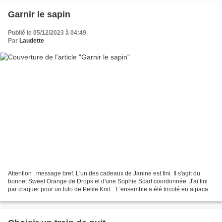
Garnir le sapin
Publié le 05/12/2023 à 04:49
Par
Laudette
Attention : message bref. L'un des cadeaux de Janine est fini. Il s'agit du
bonnet Sweet Orange de Drops et d'une Sophie Scarf coordonnée. J'ai fini
par craquer pour un tuto de Petite Knit... L'ensemble a été tricoté en alpaca
Drops. Deux pelotes en tout...