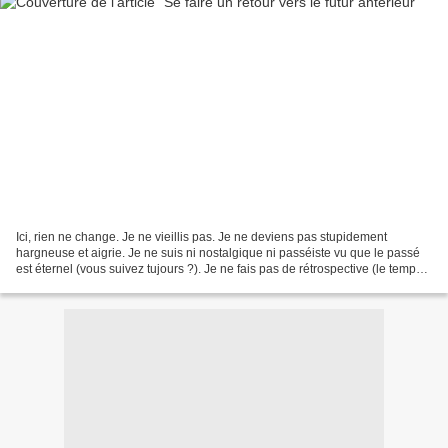
Ici, rien ne change. Je ne vieillis pas. Je ne deviens pas stupidement
hargneuse et aigrie. Je ne suis ni nostalgique ni passéiste vu que le passé
est éternel (vous suivez tujours ?). Je ne fais pas de rétrospective (le temps
étant arrêté, pas besoin)...