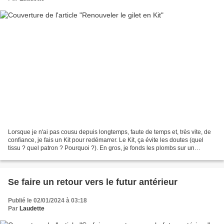
Lorsque je n'ai pas cousu depuis longtemps, faute de temps et, très vite, de
confiance, je fais un Kit pour redémarrer. Le Kit, ça évite les doutes (quel
tissu ? quel patron ? Pourquoi ?). En gros, je fonds les plombs sur un
modèle et, comme en confection,...
Se faire un retour vers le futur antérieur
Publié le 02/01/2024 à 03:18
Par
Laudette