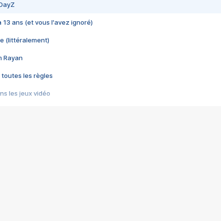
 DayZ
 a 13 ans (et vous l'avez ignoré)
e (littéralement)
im Rayan
 toutes les règles
s les jeux vidéo
us choquant de Rockstar ? - Le scandale BULLY
e plus moche de Steam
du RÊVE tourne au CAUCHEMAR
pendant 8 heures
it… à tort
umiliés par un jeu vidéo
ire - Final Fantasy 8