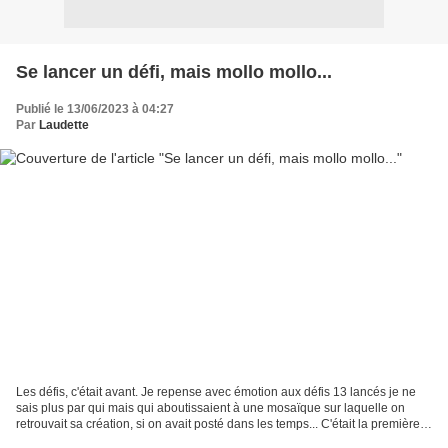
Se lancer un défi, mais mollo mollo...
Publié le 13/06/2023 à 04:27
Par
Laudette
Les défis, c'était avant. Je repense avec émotion aux défis 13 lancés je ne
sais plus par qui mais qui aboutissaient à une mosaïque sur laquelle on
retrouvait sa création, si on avait posté dans les temps... C'était la première
moitié des années 2010,...