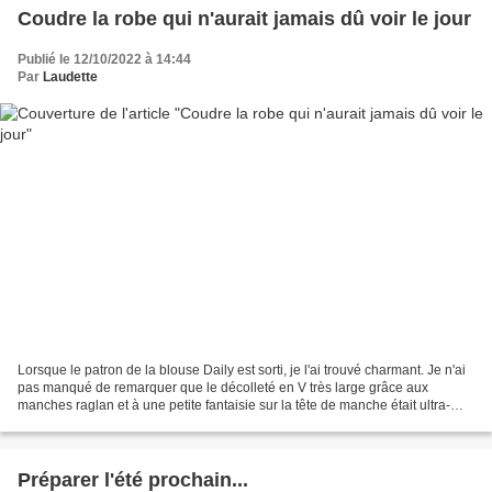
Coudre la robe qui n'aurait jamais dû voir le jour
Publié le 12/10/2022 à 14:44
Par
Laudette
Lorsque le patron de la blouse Daily est sorti, je l'ai trouvé charmant. Je n'ai
pas manqué de remarquer que le décolleté en V très large grâce aux
manches raglan et à une petite fantaisie sur la tête de manche était ultra-
réussi. Seulement voilà : j'avais...
Préparer l'été prochain...