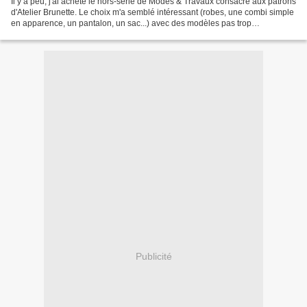
Il y a peu, j'ai acheté le hors-série de Modes & Travaux consacré aux patrons
d'Atelier Brunette. Le choix m'a semblé intéressant (robes, une combi simple
en apparence, un pantalon, un sac...) avec des modèles pas trop
compliqués (certains) et surtout...
Publicité