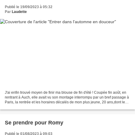
Publié le 19/09/2023 à 05:32
Par
Laudette
J'ai enfin trouvé moyen de finir ma blouse de fin d'été ! Coupée fin août, en
rentrant à Auch, elle avait vu son montage interrompu par un bref passage à
Paris, la rentrée et les horaires décalés de mon plus jeune, 20 ans,dont le
retour en Fac n'est prévu...
Se prendre pour Romy
Publié le 01/08/2023 à 09:03