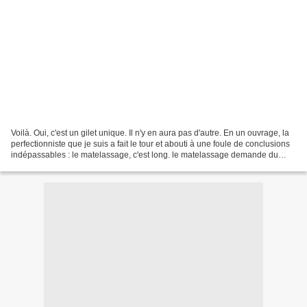
Voilà. Oui, c'est un gilet unique. Il n'y en aura pas d'autre. En un ouvrage, la
perfectionniste que je suis a fait le tour et abouti à une foule de conclusions
indépassables : le matelassage, c'est long. le matelassage demande du
soin. aucun gilet matelassé...