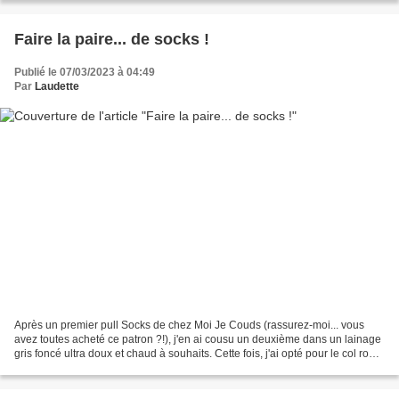
Faire la paire... de socks !
Publié le 07/03/2023 à 04:49
Par
Laudette
Après un premier pull Socks de chez Moi Je Couds (rassurez-moi... vous
avez toutes acheté ce patron ?!), j'en ai cousu un deuxième dans un lainage
gris foncé ultra doux et chaud à souhaits. Cette fois, j'ai opté pour le col roulé
et pu constater qu'il...