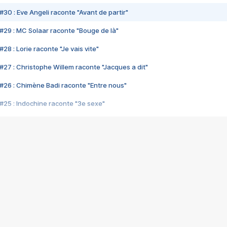
#30 : Eve Angeli raconte "Avant de partir"
#29 : MC Solaar raconte "Bouge de là"
28 : Lorie raconte "Je vais vite"
#27 : Christophe Willem raconte "Jacques a dit"
#26 : Chimène Badi raconte "Entre nous"
#25 : Indochine raconte "3e sexe"
#24 : Zaho raconte "C'est chelou"
#23 : Patrick Bruel raconte "Au café des délices"
#22 : Kyo raconte "Le chemin"
#21 : Nolwenn Leroy raconte "Cassé"
#20 : Patrick Hernandez raconte "Born to be alive"
#19 : Lorie raconte "Près de moi"