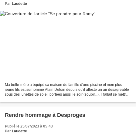
Par
Laudette
Ma belle-mère a équipé sa maison de famille d'une piscine et mon plus
jeune fils est surnommé Alain Deloin depuis qu'il affecte un air désagréable
sous des lunettes de soleil portées aussi le soir (soupir...). Il fallait se mettre
dans le ton. Lorsqu'à...
Rendre hommage à Desproges
Publié le 25/07/2023 à 05:43
Par
Laudette